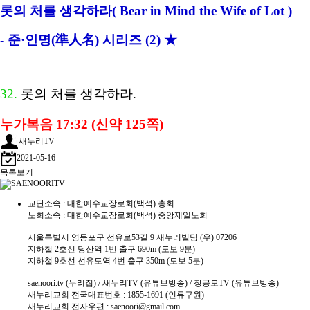
롯의 처를 생각하라
( Bear in Mind the Wife of Lot )
- 준·인명(準人名) 시리즈 (2) ★
32.
롯의 처를 생각하라.
누가복음 17:32 (신약 125쪽)
새누리TV
2021-05-16
목록보기
교단소속 : 대한예수교장로회(백석) 총회
노회소속 : 대한예수교장로회(백석) 중앙제일노회
서울특별시 영등포구 선유로53길 9 새누리빌딩 (우) 07206
지하철 2호선 당산역 1번 출구 690m (도보 9분)
지하철 9호선 선유도역 4번 출구 350m (도보 5분)
saenoori.tv (누리집) / 새누리TV (유튜브방송) / 장공모TV (유튜브방송)
새누리교회 전국대표번호 : 1855-1691 (인류구원)
새누리교회 전자우편 : saenoori@gmail.com