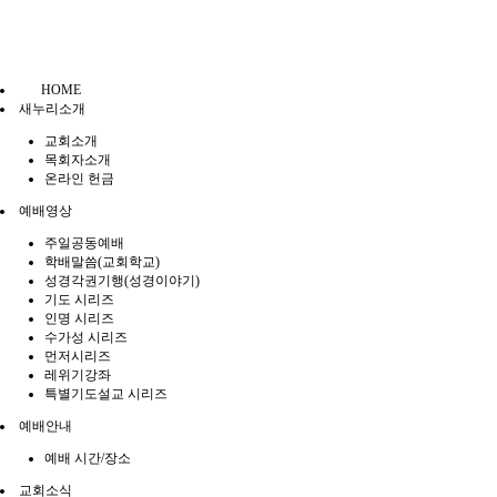
HOME
새누리소개
교회소개
목회자소개
온라인 헌금
예배영상
주일공동예배
학배말씀(교회학교)
성경각권기행(성경이야기)
기도 시리즈
인명 시리즈
수가성 시리즈
먼저시리즈
레위기강좌
특별기도설교 시리즈
예배안내
예배 시간/장소
교회소식