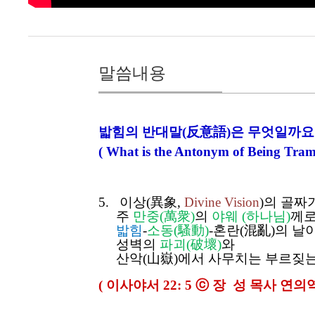
말씀내용
밟힘의 반대말(反意語)은 무엇일까요
( What is the Antonym of Being Tra
5. 이상(異象,
Divine Vision
)의 골짜
주
만중(萬衆)
의
야웨 (하나님)
께로
밟힘
-
소동(騷動)
-혼란(混亂)의 날
성벽의
파괴(破壞)
와
산악(山嶽)에서 사무치는 부르짖는
(
이사야서 22: 5
ⓒ 장 성 목사 연의역